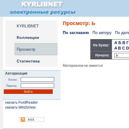
Просмотр: Ь
KYRLIBNET
По заглавию
По автору
По дат
Коллекции
А
Б
В
Г
На букву:
A
B
C
D
Просмотр
Начало:
Статистика
Материалов не имеется
Авторизация
Логин:
Пароль:
скачать FoxitReader
скачать WinDjView