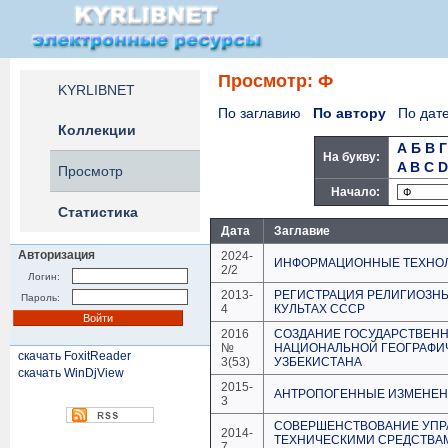
Просмотр: Ф
KYRLIBNET
По заглавию
По автору
По дат
Коллекции
А
Б
В
Г
На букву:
A
B
C
D
Просмотр
Начало:
Статистика
Дата
Заглавие
Авторизация
2024-
ИНФОРМАЦИОННЫЕ ТЕХНОЛ
2/2
Логин:
2013-
РЕГИСТРАЦИЯ РЕЛИГИОЗНЫ
Пароль:
4
КУЛЬТАХ СССР
2016
СОЗДАНИЕ ГОСУДАРСТВЕНН
№
НАЦИОНАЛЬНОЙ ГЕОГРАФ
скачать FoxitReader
3(53)
УЗБЕКИСТАНА
скачать WinDjView
2015-
АНТРОПОГЕННЫЕ ИЗМЕНЕНИ
3
СОВЕРШЕНСТВОВАНИЕ УПР
2014-
ТЕХНИЧЕСКИМИ СРЕДСТВАМ
7