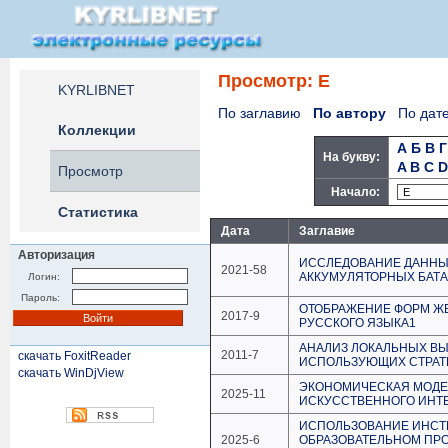
Просмотр: Е
KYRLIBNET
По заглавию
По автору
По дат
Коллекции
А
Б
В
Г
На букву:
A
B
C
D
Просмотр
Начало:
Статистика
Дата
Заглавие
Авторизация
ИССЛЕДОВАНИЕ ДАННЫ
2021-58
АККУМУЛЯТОРНЫХ БАТА
Логин:
Пароль:
ОТОБРАЖЕНИЕ ФОРМ ЖЕ
2017-9
РУССКОГО ЯЗЫКА1
АНАЛИЗ ЛОКАЛЬНЫХ ВЫ
2011-7
скачать FoxitReader
ИСПОЛЬЗУЮЩИХ СТРАТ
скачать WinDjView
ЭКОНОМИЧЕСКАЯ МОДЕЛ
2025-11
ИСКУССТВЕННОГО ИНТ
ИСПОЛЬЗОВАНИЕ ИНСТ
2025-6
ОБРАЗОВАТЕЛЬНОМ ПР