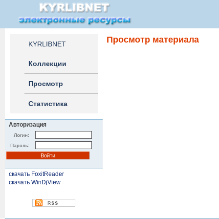
Просмотр материала
KYRLIBNET
Коллекции
Просмотр
Статистика
Авторизация
Логин:
Пароль:
скачать FoxitReader
скачать WinDjView