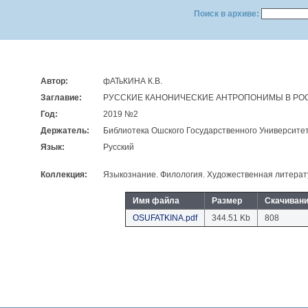
Поиск в архиве:
Автор:
фАТьКИНА К.В.
Заглавие:
РУССКИЕ КАНОНИЧЕСКИЕ АНТРОПОНИМЫ В РОС
Год:
2019 №2
Держатель:
Библиотека Ошского Государственного Университе
Язык:
Русский
Коллекция:
Языкознание. Филология. Художественная литерат
Имя файла
Размер
Скачиван
OSUFATKINA.pdf
344.51 Kb
808