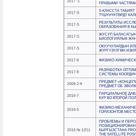
2017 -1
ПРАВЫМИ ЧАСТЯМ
5-КЛАССТА ТАБИЯТ
2017-S
ТҮШҮНҮКТӨРДҮ КА
РЕЗУЛЬТАТЫ ИССЛ
2017-S
ОБРАЗОВАНИЯ В К
ЖУСУП БАЛАСАГЫН
2017-S
БИОЛОГИЯЛЫК ЖА
ОКУУЧУЛАРДЫН ИЛ
2017-S
ЖҮРГҮЗҮЛГӨН ИЗ
2017-8
ФИЗИКО-ХИМИЧЕСК
РАЗРАБОТКА ОПТИ
2017-8
СИСТЕМЫ КООРДИН
ПРЕДМЕТ «КОНЦЕП
2008-2-6
ПРЕДМЕТ ОБ ЭВО
ПАРЦИАЛЬНОЕ ДАВ
2016-7
КУР ВО ВТОРОЙ П
ФИЗИКО-МЕХАНИЧЕ
2016-5
ГОРИЗОНТОВ МЕСТ
ПРОБЛЕМЫ И ПЕРС
ПОЗИЦИОНИРОВАНИ
2016 № 1(51)
КЫРГЫЗСТАНА PROB
THE SATELLITE POS