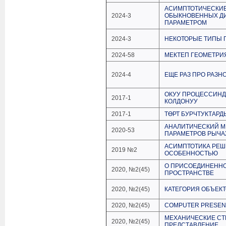
АСИМПТОТИЧЕСКИ
2024-3
ОБЫКНОВЕННЫХ Д
ПАРАМЕТРОМ
2024-3
НЕКОТОРЫЕ ТИПЫ 
2024-58
МЕКТЕП ГЕОМЕТР
2024-4
ЕЩЕ РАЗ ПРО РАЗН
ОКУУ ПРОЦЕССИНД
2017-1
КОЛДОНУУ
2017-1
ТӨРТ БУРЧТУКТАР
АНАЛИТИЧЕСКИЙ М
2020-53
ПАРАМЕТРОВ РЫЧА
АСИМПТОТИКА РЕШ
2019 №2
ОСОБЕННОСТЬЮ
О ПРИСОЕДИНЕННО
2020, №2(45)
ПРОСТРАНСТВЕ
2020, №2(45)
КАТЕГОРИЯ ОБЪЕК
2020, №2(45)
COMPUTER PRESENT
МЕХАНИЧЕСКИЕ СТ
2020, №2(45)
ПРЕДСТАВЛЕНИЕ