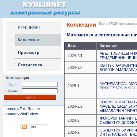
Коллекции
(Всего 27026 материалов
KYRLIBNET
Математика и естественные на
Коллекции
Дата
Заглавие
Просмотр
АБЕЛ ТИБИНДЕГИ 
2024-4/1
ТЕҢДЕМЕНИН ЧЕЧ
Статистика
КӨПТҮКТӨР ЖѲНҮНД
2024-3/2
БОЛГОН АМАЛДАРД
Авторизация
MATHEMATICAL MOD
Логин:
2025-1
PROCESSES IN SOIL
Пароль:
БОЛОЧОК МАТЕМАТ
2024-2/2
МАСЕЛЕЛЕРДИ БЛУ
скачать FoxitReader
ЫКМАЛАРЫН ҮЙРӨТ
скачать WinDjView
ЖОГОРКУ ТАРТИПТЕ
2024-2
СЫЗЫКТУУ ДИФФЕР
СЫЗЫКТУУ БИРИНЧИ
2024-2
ИНТЕГРАЛДЫК ТЕ