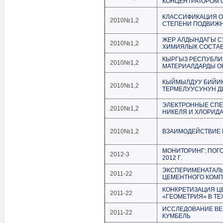
КОНЦЕНТРАТОРОМ 
КЛАССИФИКАЦИЯ О
2010№1,2
СТЕПЕНИ ПОДВИЖ
ЖЕР АЛДЫНДАГЫ С
2010№1,2
ХИМИЯЛЫК СОСТА
КЫРГЫЗ РЕСПУБЛИ
2010№1,2
МАТЕРИАЛДАРДЫ О
КЫЙМЫЛДУУ БИЙИК
2010№1,2
ТЕРМЕЛУУСУНУН 
ЭЛЕКТРОННЫЕ СПЕ
2010№1,2
НИКЕЛЯ И ХЛОРИД
2010№1,2
ВЗАИМОДЕЙСТВИЕ К
МОНИТОРИНГ: ПОГ
2012-3
2012 Г.
ЭКСПЕРИМЕНАТАЛЬ
2011-22
ЦЕМЕНТНОГО КОМП
КОНКРЕТИЗАЦИЯ ЦЕ
2011-22
«ГЕОМЕТРИЯ» В Т
ИССЛЕДОВАНИЕ ВЕ
2011-22
КУМБЕЛЬ