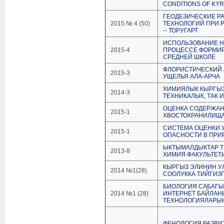
CONDITIONS OF KY
ГЕОДЕЗИЧЕСКИЕ Р
2015 № 4 (50)
ТЕХНОЛОГИЙ ПРИ 
-- ТОРУГАРТ
ИСПОЛЬЗОВАНИЕ 
2015-4
ПРОЦЕССЕ ФОРМИР
СРЕДНЕЙ ШКОЛЕ
ФЛОРИСТИЧЕСКИЙ
2015-3
УЩЕЛЬЯ АЛА-АРЧА
ХИМИЯЛЫК КЫРГЫЗ
2014-3
ТЕХНИКАЛЫК, ТАК
ОЦЕНКА СОДЕРЖАН
2015-1
ХВОСТОХРАНИЛИЩА 
СИСТЕМА ОЦЕНКИ 
2015-1
ОПАСНОСТИ В ПРИ
ЫКТЫМАЛДЫКТАР Т
2013-8
ХИМИЯ ФАКУЛЬТЕТ
КЫРГЫЗ ЭЛИНИН У
2014 №1(28)
СООЛУККА ТИЙГИЗ
БИОЛОГИЯ САБАГЫ
2014 №1 (28)
ИНТЕРНЕТ БАЙЛА
ТЕХНОЛОГИЯЛАРЫ
ФЕНОЛОГИЯ РАЗВИ