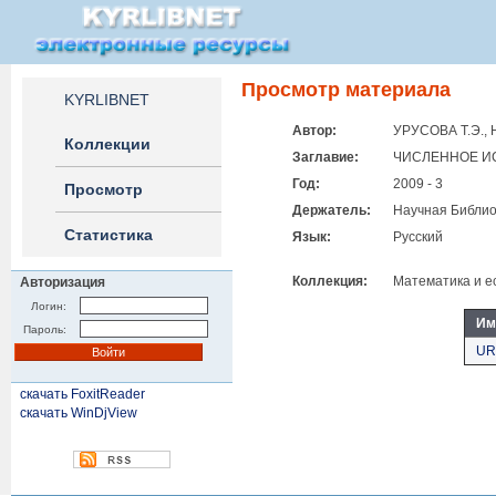
Просмотр материала
KYRLIBNET
Автор:
УРУСОВА Т.Э., 
Коллекции
Заглавие:
ЧИСЛЕННОЕ И
Год:
2009 - 3
Просмотр
Держатель:
Научная Библио
Статистика
Язык:
Русский
Коллекция:
Математика и е
Авторизация
Логин:
Им
Пароль:
UR
скачать FoxitReader
скачать WinDjView