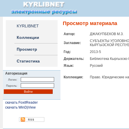
Просмотр материала
KYRLIBNET
Автор:
ДЖАКУПБЕКОВ М.З.
Коллекции
CУБЪЕКТЫ УГОЛОВНО
Заглавие:
КЫРГЫЗСКОЙ РЕСПУ
Просмотр
Год:
2013-5
Держатель:
Библиотека Кыргызско-
Статистика
Язык:
Русский
Авторизация
Коллекция:
Право. Юридические на
Логин:
Пароль:
скачать FoxitReader
скачать WinDjView