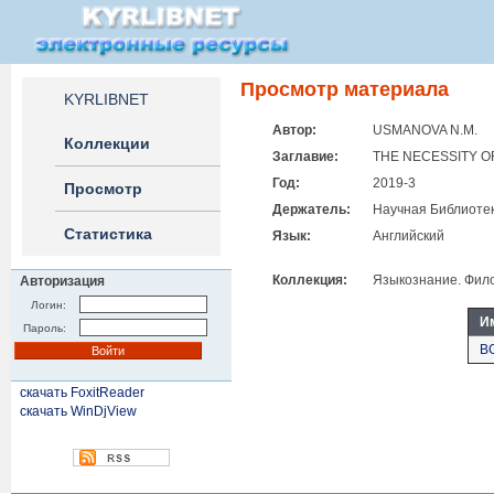
Просмотр материала
KYRLIBNET
Автор:
USMANOVA N.M.
Коллекции
Заглавие:
THE NECESSITY OF
Год:
2019-3
Просмотр
Держатель:
Научная Библиотек
Статистика
Язык:
Английский
Коллекция:
Языкознание. Фило
Авторизация
Логин:
И
Пароль:
B
скачать FoxitReader
скачать WinDjView