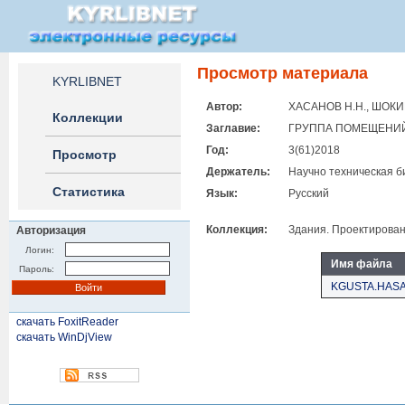
Просмотр материала
KYRLIBNET
Автор:
ХАСАНОВ Н.Н., ШОКИ
Коллекции
Заглавие:
ГРУППА ПОМЕЩЕНИ
Год:
3(61)2018
Просмотр
Держатель:
Научно техническая б
Статистика
Язык:
Русский
Коллекция:
Здания. Проектирован
Авторизация
Логин:
Имя файла
Пароль:
KGUSTA.HASAN
скачать FoxitReader
скачать WinDjView