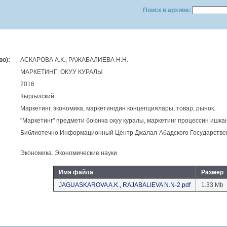
Поиск в архиве:
о):
АСКАРОВА А.К., РАЖАБАЛИЕВА Н.Н.
МАРКЕТИНГ: ОКУУ КУРАЛЫ
2016
Кыргызский
Маркетинг, экономика, маркетингдин концепциялары, товар, рынок.
"Маркетинг" предмети боюнча окуу куралы, маркетинг процессин ишк
Библиотечно Информационный Центр Джалал-Абадского Государствен
Экономика. Экономические науки
Имя файла
Размер
JAGUASKAROVA A.K., RAJABALIEVA N.N-2.pdf
1.33 Mb