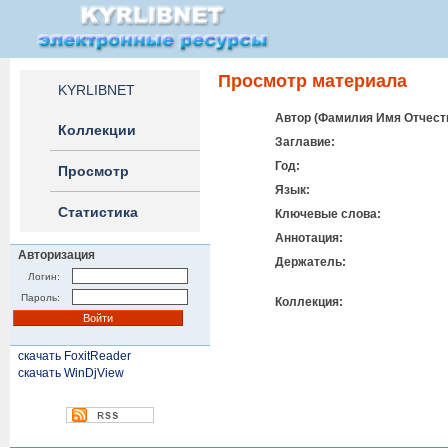
Просмотр материала
KYRLIBNET
Автор (Фамилия Имя Отчеств
Коллекции
Заглавие:
Год:
Просмотр
Язык:
Статистика
Ключевые слова:
Аннотация:
Авторизация
Держатель:
Логин:
Пароль:
Коллекция:
скачать FoxitReader
скачать WinDjView