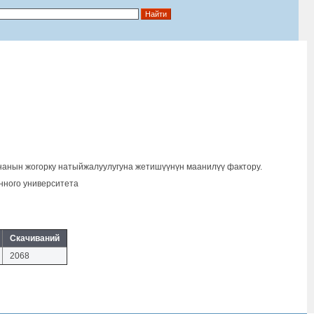
ананын жогорку натыйжалуулугуна жетишүүнүн маанилүү фактору.
ного университета
Скачиваний
2068