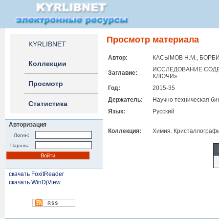
Просмотр материала
KYRLIBNET
Автор:
КАСЫМОВ Н.М., БОРБИ
Коллекции
ИССЛЕДОВАНИЕ СОДЕ
Заглавие:
КЛЮЧИ»
Просмотр
Год:
2015-35
Держатель:
Научно техническая би
Статистика
Язык:
Русский
Авторизация
Коллекция:
Химия. Кристаллограф
Логин:
Пароль:
скачать FoxitReader
скачать WinDjView