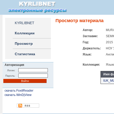
Просмотр материала
KYRLIBNET
Автор:
MURA
Коллекции
Заглавие:
SEMI
Год:
2015
Просмотр
Держатель:
НОУ 
Статистика
Язык:
Англ
Коллекция:
Язык
Авторизация
Логин:
Имя ф
Пароль:
IUK_MU
скачать FoxitReader
скачать WinDjView