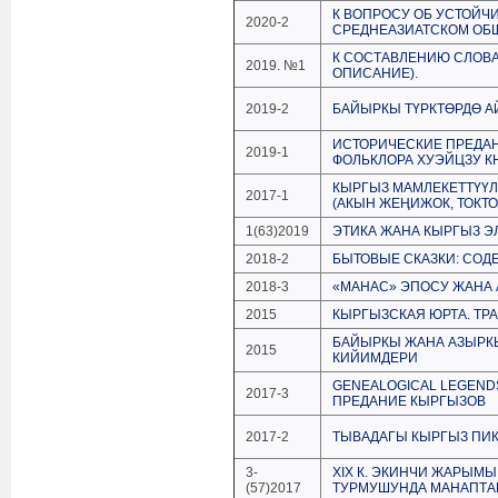
К ВОПРОСУ ОБ УСТОЙЧ
2020-2
СРЕДНЕАЗИАТСКОМ ОБЩ
К СОСТАВЛЕНИЮ СЛОВА
2019. №1
ОПИСАНИЕ).
2019-2
БАЙЫРКЫ ТҮРКТӨРДӨ 
ИСТОРИЧЕСКИЕ ПРЕДАН
2019-1
ФОЛЬКЛОРА ХУЭЙЦЗУ К
КЫРГЫЗ МАМЛЕКЕТТҮҮ
2017-1
(АКЫН ЖЕҢИЖОК, ТОКТ
1(63)2019
ЭТИКА ЖАНА КЫРГЫЗ 
2018-2
БЫТОВЫЕ СКАЗКИ: СОДЕ
2018-3
«МАНАС» ЭПОСУ ЖАНА
2015
КЫРГЫЗСКАЯ ЮРТА. ТР
БАЙЫРКЫ ЖАНА АЗЫРК
2015
КИЙИМДЕРИ
GENEALOGICAL LEGEND
2017-3
ПРЕДАНИЕ КЫРГЫЗОВ
2017-2
ТЫВАДАГЫ КЫРГЫЗ ПИ
3-
XIX К. ЭКИНЧИ ЖАРЫМЫ
(57)2017
ТУРМУШУНДА МАНАПТА