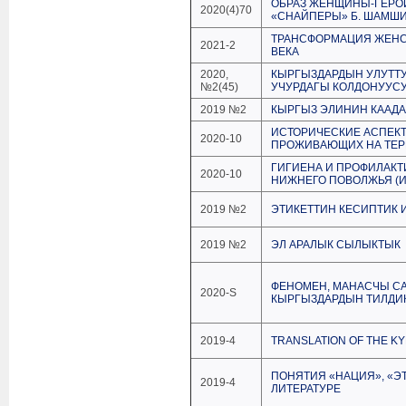
ОБРАЗ ЖЕНЩИНЫ-ГЕРОИ
2020(4)70
«СНАЙПЕРЫ» Б. ШАМШ
ТРАНСФОРМАЦИЯ ЖЕНСКО
2021-2
ВЕКА
2020,
КЫРГЫЗДАРДЫН УЛУТТ
№2(45)
УЧУРДАГЫ КОЛДОНУУС
2019 №2
КЫРГЫЗ ЭЛИНИН КААДА
ИСТОРИЧЕСКИЕ АСПЕКТ
2020-10
ПРОЖИВАЮЩИХ НА ТЕР
ГИГИЕНА И ПРОФИЛАКТ
2020-10
НИЖНЕГО ПОВОЛЖЬЯ (И
2019 №2
ЭТИКЕТТИН КЕСИПТИК 
2019 №2
ЭЛ АРАЛЫК СЫЛЫКТЫК
ФЕНОМЕН, МАНАСЧЫ С
2020-S
КЫРГЫЗДАРДЫН ТИЛДИК
2019-4
TRANSLATION OF THE K
ПОНЯТИЯ «НАЦИЯ», «Э
2019-4
ЛИТЕРАТУРЕ