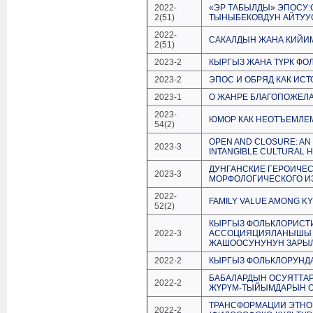
2022-
«ЭР ТАБЫЛДЫ» ЭПОСУ
2(51)
ТЫНЫБЕКОВДУН АЙТУУ
2022-
САКАЛДЫН ЖАНА КИЙИ
2(51)
2023-2
КЫРГЫЗ ЖАНА ТҮРК ФО
2023-2
ЭПОС И ОБРЯД КАК ИС
2023-1
О ЖАНРЕ БЛАГОПОЖЕЛ
2023-
ЮМОР КАК НЕОТЪЕМЛЕМ
54(2)
OPEN AND CLOSURE: AN
2023-3
INTANGIBLE CULTURAL 
ДУНГАНСКИЕ ГЕРОИЧЕС
2023-3
МОРФОЛОГИЧЕСКОГО И
2022-
FAMILY VALUE AMONG KY
52(2)
КЫРГЫЗ ФОЛЬКЛОРИСТ
2022-3
АССОЦИЯЦИЯЛАНЫШЫ Ж
ЖАШООСУНУНУН ЗАРЫ
2022-2
КЫРГЫЗ ФОЛЬКЛОРУНД
БАБАЛАРДЫН ОСУЯТТАР
2022-2
ЖҮРҮМ-ТЫЙЫМДАРЫН О
ТРАНСФОРМАЦИИ ЭТНО
2022-2