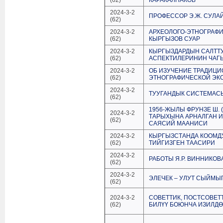
(62)
КАРАКАЛПАКОВ
2024-3-2
ПРОФЕССОР Э.Ж. СУЛА
(62)
2024-3-2
АРХЕОЛОГО-ЭТНОГРАФИЧ
(62)
КЫРГЫЗОВ СУАР
2024-3-2
КЫРГЫЗДАРДЫН САЛТТ
(62)
АСПЕКТИЛЕРИНИН ЧА
2024-3-2
ОБ ИЗУЧЕНИЕ ТРАДИЦИ
(62)
ЭТНОГРАФИЧЕСКОЙ ЭКС
2024-3-2
ТУУГАНДЫК СИСТЕМАСЫ
(62)
1956-ЖЫЛЫ ФРУНЗЕ Ш.
2024-3-2
ТАРЫХЫНА АРНАЛГАН 
(62)
САЯСИЙ МААНИСИ
2024-3-2
КЫРГЫЗСТАНДА КООМДУ
(62)
ТИЙГИЗГЕН ТААСИРИ
2024-3-2
РАБОТЫ Я.Р. ВИННИКО
(62)
2024-3-2
ЭЛЕЧЕК – УЛУТ СЫЙМЫ
(62)
2024-3-2
СОВЕТТИК, ПОСТСОВЕТ
(62)
БИЛҮҮ БОЮНЧА ИЗИЛД