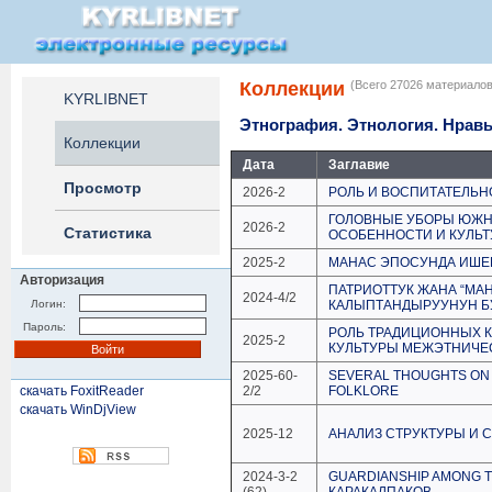
Коллекции
(Всего 27026 материалов
KYRLIBNET
Этнография. Этнология. Нрав
Коллекции
Дата
Заглавие
Просмотр
2026-2
РОЛЬ И ВОСПИТАТЕЛЬН
ГОЛОВНЫЕ УБОРЫ ЮЖН
2026-2
Статистика
ОСОБЕННОСТИ И КУЛЬТУ
2025-2
МАНАС ЭПОСУНДА ИШЕ
Авторизация
ПАТРИОТТУК ЖАНА “МА
2024-4/2
Логин:
КАЛЫПТАНДЫРУУНУН Б
Пароль:
РОЛЬ ТРАДИЦИОННЫХ 
2025-2
КУЛЬТУРЫ МЕЖЭТНИЧЕ
2025-60-
SEVERAL THOUGHTS ON 
скачать FoxitReader
2/2
FOLKLORE
скачать WinDjView
2025-12
АНАЛИЗ СТРУКТУРЫ И
2024-3-2
GUARDIANSHIP AMONG 