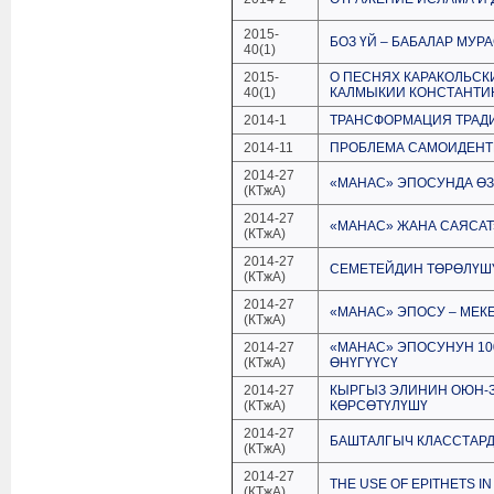
2015-
БОЗ ҮЙ – БАБАЛАР МУР
40(1)
2015-
О ПЕСНЯХ КАРАКОЛЬС
40(1)
КАЛМЫКИИ КОНСТАНТ
2014-1
ТРАНСФОРМАЦИЯ ТРАДИ
2014-11
ПРОБЛЕМА САМОИДЕНТ
2014-27
«МАНАС» ЭПОСУНДА Ө
(КТжА)
2014-27
«МАНАС» ЖАНА САЯСАТ
(КТжА)
2014-27
СЕМЕТЕЙДИН ТӨРӨЛҮШ
(КТжА)
2014-27
«МАНАС» ЭПОСУ – МЕК
(КТжА)
2014-27
«МАНАС» ЭПОСУНУН 10
(КТжА)
ӨНҮГҮҮСҮ
2014-27
КЫРГЫЗ ЭЛИНИН ОЮН-
(КТжА)
КӨРСӨТҮЛҮШҮ
2014-27
БАШТАЛГЫЧ КЛАССТАРД
(КТжА)
2014-27
THE USE OF EPITHETS IN
(КТжА)