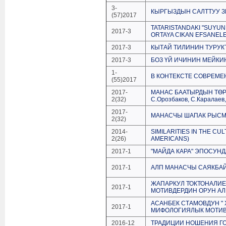
3-
КЫРГЫЗДЫН САЛТТУУ З
(57)2017
TATARISTANDAKI "SUYUN 
2017-3
ORTAYA CIKAN EFSANELE
2017-3
КЫТАЙ ТИЛИНИН ТУРУ
2017-3
БОЗ ҮЙ ИЧИНИН МЕЙКИ
1-
В КОНТЕКСТЕ СОВРЕМЕ
(55)2017
2017-
МАНАС БААТЫРДЫН ТӨР
2(32)
С.Орозбаков, С.Каралае
2017-
МАНАСЧЫ ШАПАК РЫСМ
2(32)
2014-
SIMILARITIES IN THE CU
2(26)
AMERICANS)
2017-1
"МАЙДА КАРА" ЭПОСУНД
2017-1
АЛП МАНАСЧЫ САЯКБАЙ
ЖАПАРКУЛ ТОКТОНАЛИЕ
2017-1
МОТИВДЕРДИН ОРУН А
АСАНБЕК СТАМОВДУН "
2017-1
МИФОЛОГИЯЛЫК МОТИ
2016-12
ТРАДИЦИИ НОШЕНИЯ Г