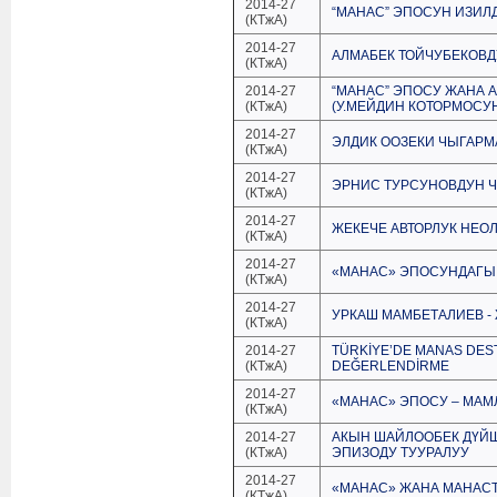
2014-27
“МАНАС” ЭПОСУН ИЗИЛ
(КТжА)
2014-27
АЛМАБЕК ТОЙЧУБЕКОВ
(КТжА)
2014-27
“МАНАС” ЭПОСУ ЖАНА 
(КТжА)
(У.МЕЙДИН КОТОРМОСУ
2014-27
ЭЛДИК ООЗЕКИ ЧЫГАРМ
(КТжА)
2014-27
ЭРНИС ТУРСУНОВДУН 
(КТжА)
2014-27
ЖЕКЕЧЕ АВТОРЛУК НЕО
(КТжА)
2014-27
«МАНАС» ЭПОСУНДАГЫ
(КТжА)
2014-27
УРКАШ МАМБЕТАЛИЕВ -
(КТжА)
2014-27
TÜRKİYE’DE MANAS DEST
(КТжА)
DEĞERLENDİRME
2014-27
«МАНАС» ЭПОСУ – МАМ
(КТжА)
2014-27
АКЫН ШАЙЛООБЕК ДҮЙ
(КТжА)
ЭПИЗОДУ ТУУРАЛУУ
2014-27
«МАНАС» ЖАНА МАНАС
(КТжА)