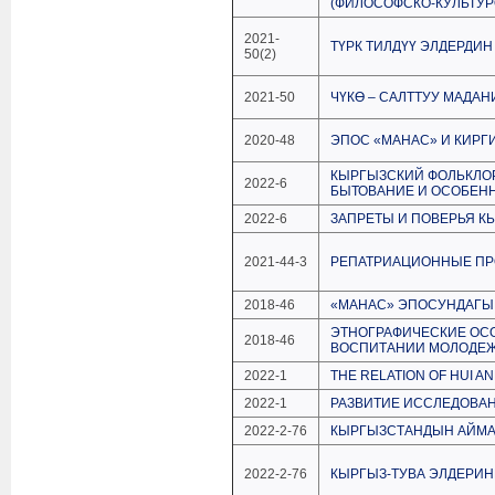
(ФИЛОСОФСКО-КУЛЬТУР
2021-
ТҮРК ТИЛДҮҮ ЭЛДЕРДИН
50(2)
2021-50
ЧҮКӨ – САЛТТУУ МАДА
2020-48
ЭПОС «МАНАС» И КИРГ
КЫРГЫЗСКИЙ ФОЛЬКЛОР
2022-6
БЫТОВАНИЕ И ОСОБЕН
2022-6
ЗАПРЕТЫ И ПОВЕРЬЯ К
2021-44-3
РЕПАТРИАЦИОННЫЕ ПР
2018-46
«МАНАС» ЭПОСУНДАГЫ
ЭТНОГРАФИЧЕСКИЕ ОС
2018-46
ВОСПИТАНИИ МОЛОДЕ
2022-1
THE RELATION OF HUI AN
2022-1
РАЗВИТИЕ ИССЛЕДОВАН
2022-2-76
КЫРГЫЗСТАНДЫН АЙМАГЫ
2022-2-76
КЫРГЫЗ-ТУВА ЭЛДЕРИ