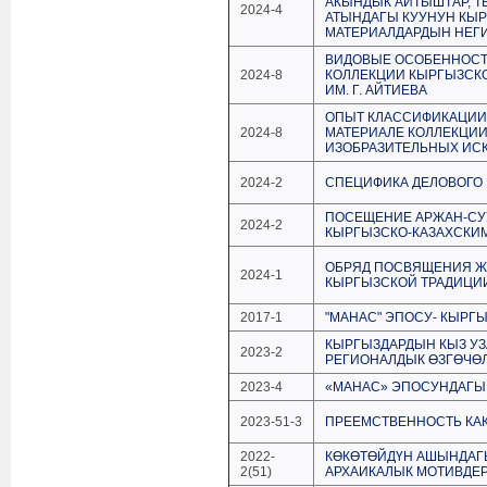
АКЫНДЫК АЙТЫШТАР, ТЕ
2024-4
АТЫНДАГЫ КУУНУН КЫ
МАТЕРИАЛДАРДЫН НЕГИЗ
ВИДОВЫЕ ОСОБЕННОСТ
2024-8
КОЛЛЕКЦИИ КЫРГЫЗСК
ИМ. Г. АЙТИЕВА
ОПЫТ КЛАССИФИКАЦИИ
2024-8
МАТЕРИАЛЕ КОЛЛЕКЦИ
ИЗОБРАЗИТЕЛЬНЫХ ИСКУ
2024-2
СПЕЦИФИКА ДЕЛОВОГО 
ПОСЕЩЕНИЕ АРЖАН-СУУ
2024-2
КЫРГЫЗСКО-КАЗАХСКИМИ
ОБРЯД ПОСВЯЩЕНИЯ Ж
2024-1
КЫРГЫЗСКОЙ ТРАДИЦИ
2017-1
"МАНАС" ЭПОСУ- КЫРГ
КЫРГЫЗДАРДЫН КЫЗ УЗ
2023-2
РЕГИОНАЛДЫК ӨЗГӨЧӨ
2023-4
«МАНАС» ЭПОСУНДАГЫ
2023-51-3
ПРЕЕМСТВЕННОСТЬ КАК
2022-
КӨКӨТӨЙДҮН АШЫНДАГ
2(51)
АРХАИКАЛЫК МОТИВДЕ