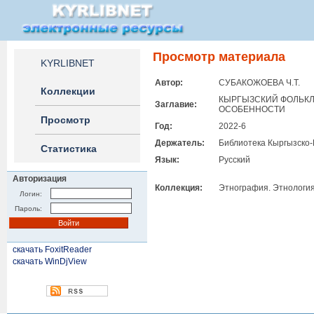
Просмотр материала
KYRLIBNET
Автор:
СУБАКОЖОЕВА Ч.Т.
Коллекции
КЫРГЫЗСКИЙ ФОЛЬКЛ
Заглавие:
ОСОБЕННОСТИ
Просмотр
Год:
2022-6
Держатель:
Библиотека Кыргызско-
Статистика
Язык:
Русский
Авторизация
Коллекция:
Этнография. Этнология
Логин:
Пароль:
скачать FoxitReader
скачать WinDjView