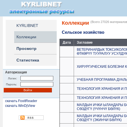
Коллекции
(Всего 27026 материалов
KYRLIBNET
Сельское хозяйство
Коллекции
Дата
Заглавие
Просмотр
ВЕТЕРИНАРДЫК ТОКСИКОЛО
ӨТКӨРҮҮ ТУУРАЛУУ УСУЛДУ
Статистика
ХИРУРГИЧЕСКИЕ БОЛЕЗНИ 
Авторизация
Логин:
УЧЕБНАЯ ПРОГРАММА ДУАЛ
Пароль:
ТЕХНОЛОГИЯ ХРАНЕНИЯ И 
ТЕХНОЛОГИЯ ХРАНЕНИЯ И 
скачать FoxitReader
МАЛДЫН ИЧКИ ЫЛАҢДАРЫ Б
скачать WinDjView
СѲЗДҮГҮ (ҮЧҮНЧҮ БѲЛҮК)
МАЛДЫН ИЧКИ ЫЛАҢДАРЫ Б
СѲЗДҮГҮ (ЭКИНЧИ БѲЛҮК)