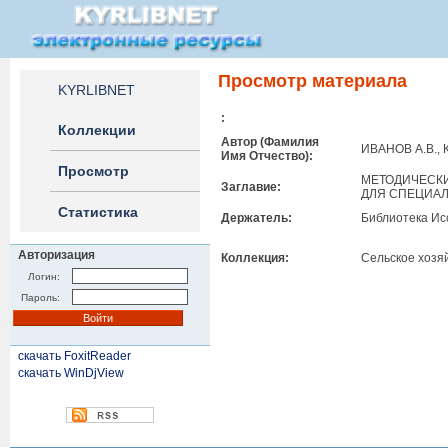
Просмотр материала
KYRLIBNET
:
Коллекции
Автор (Фамилия
ИВАНОВ А.В.,
Имя Отчество):
Просмотр
МЕТОДИЧЕСКИ
Заглавие:
ДЛЯ СПЕЦИАЛ
Статистика
Держатель:
Библиотека Ис
Авторизация
Коллекция:
Сельское хозя
Логин:
Пароль:
скачать FoxitReader
скачать WinDjView