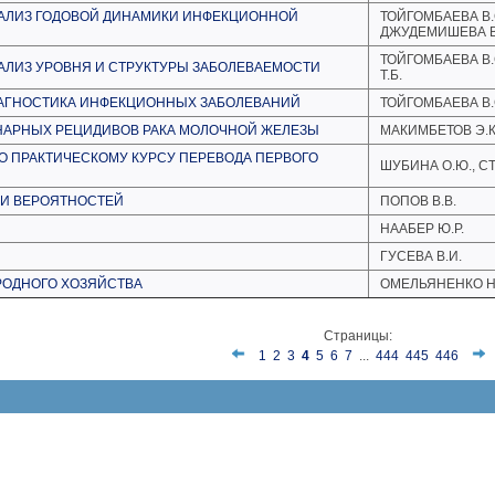
АЛИЗ ГОДОВОЙ ДИНАМИКИ ИНФЕКЦИОННОЙ
ТОЙГОМБАЕВА В.С.
ДЖУДЕМИШЕВА В
ТОЙГОМБАЕВА В.С
ЛИЗ УРОВНЯ И СТРУКТУРЫ ЗАБОЛЕВАЕМОСТИ
Т.Б.
АГНОСТИКА ИНФЕКЦИОННЫХ ЗАБОЛЕВАНИЙ
ТОЙГОМБАЕВА В.С
НАРНЫХ РЕЦИДИВОВ РАКА МОЛОЧНОЙ ЖЕЛЕЗЫ
МАКИМБЕТОВ Э.К.
О ПРАКТИЧЕСКОМУ КУРСУ ПЕРЕВОДА ПЕРВОГО
ШУБИНА О.Ю., С
ИИ ВЕРОЯТНОСТЕЙ
ПОПОВ В.В.
НААБЕР Ю.Р.
ГУСЕВА В.И.
РОДНОГО ХОЗЯЙСТВА
ОМЕЛЬЯНЕНКО Н
Страницы:
1
2
3
4
5
6
7
...
444
445
446