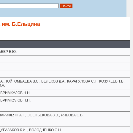
 им. Б.Eльцина
АБЕР Е.Ю.
.
, ТОЙГОМБАЕВА В.С., БЕЛЕКОВ Д.А., КАРАГУЛОВА С.Т., КОЗУКЕЕВ Т.Б.,
.А.
 БРИМКУЛОВ Н.Н.
 БРИМКУЛОВ Н.Н.
ЗАРИФЬЯН А.Г., ЭСЕНБЕКОВА З.Э., РЯБОВА О.В.
ДУРАЗАКОВ К.И. , ВОЛОДЧЕНКО С.Н.