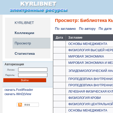
Просмотр: Библиотека К
KYRLIBNET
По заглавию
По автору
По дате
Коллекции
Дата
Заглавие
Просмотр
ОСНОВЫ МЕНЕДЖМЕНТА
ФИЗИОЛОГИЯ ВЫСШЕЙ НЕР
Статистика
МИРОВАЯ ЭКОНОМИКА
МИРОВАЯ ЭКОНОМИКА И М
Авторизация
Логин:
ЭПИДЕМИОЛОГИЧЕСКИЙ АН
Пароль:
ПРОПЕДЕВТИКА ВНУТРЕННИ
ПРОПЕДЕВТИКА ВНУТРЕННИ
скачать FoxitReader
ЛЕЧЕБНАЯ ФИЗИЧЕСКАЯ КУ
скачать WinDjView
ФИЗИОЛОГИЯ КРОВИ
ФИЗИОЛОГИЯ ЦЕНТРАЛЬНО
ОСНОВЫ МЕНЕДЖМЕНТА