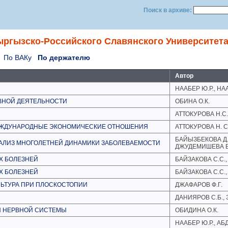
Поиск в архиве:
ыргызско-Российского Славянского Университета
По ВАКу
По держателю
Автор
НААБЕР Ю.Р., НА
ВНОЙ ДЕЯТЕЛЬНОСТИ
ОБИНА О.К.
АТТОКУРОВА Н.С.
ЕЖДУНАРОДНЫЕ ЭКОНОМИЧЕСКИЕ ОТНОШЕНИЯ
АТТОКУРОВА Н. C 
БАЙЫЗБЕКОВА Д.А.
АЛИЗ МНОГОЛЕТНЕЙ ДИНАМИКИ ЗАБОЛЕВАЕМОСТИ
ДЖУДЕМИШЕВА В
Х БОЛЕЗНЕЙ
БАЙЗАКОВА С.С.,
Х БОЛЕЗНЕЙ
БАЙЗАКОВА С.С.,
ЛЬТУРА ПРИ ПЛОСКОСТОПИИ
ДЖАФАРОВ Ф.Г.
ДАНИЯРОВ С.Б., 
Й НЕРВНОЙ СИСТЕМЫ
ОБИДИНА О.К.
НААБЕР Ю.Р., АБ