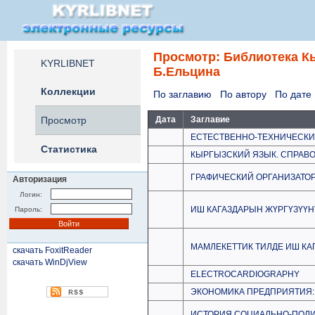
Просмотр: Библиотека К
KYRLIBNET
Б.Eльцина
Коллекции
По заглавию
По автору
По дате
Просмотр
Дата
Заглавие
ЕСТЕСТВЕННО-ТЕХНИЧЕСК
Статистика
КЫРГЫЗСКИЙ ЯЗЫК. СПРАВ
ГРАФИЧЕСКИЙ ОРГАНИЗАТОР
Авторизация
Логин:
ИШ КАГАЗДАРЫН ЖҮРГҮЗҮҮН
Пароль:
МАМЛЕКЕТТИК ТИЛДЕ ИШ КА
скачать FoxitReader
скачать WinDjView
ELECTROCARDIOGRAPHY
ЭКОНОМИКА ПРЕДПРИЯТИЯ:
ИСТОРИЯ СОЦИАЛЬНО-ПОЛ