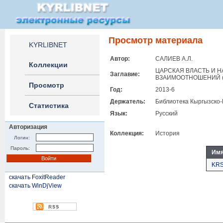
Просмотр материала
KYRLIBNET
Автор:
САЛИЕВ А.Л.
Коллекции
ЦАРСКАЯ ВЛАСТЬ И 
Заглавие:
ВЗАИМООТНОШЕНИЙ (
Просмотр
Год:
2013-6
Держатель:
Библиотека Кыргызско-
Статистика
Язык:
Русский
Авторизация
Коллекция:
История
Логин:
Пароль:
Имя
KRS
скачать FoxitReader
скачать WinDjView