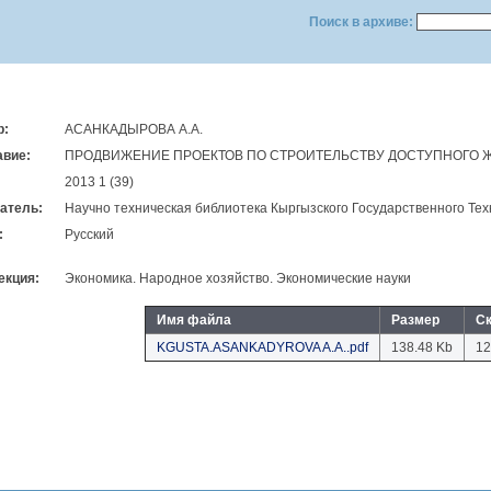
Поиск в архиве:
р:
АСАНКАДЫРОВА А.А.
авие:
ПРОДВИЖЕНИЕ ПРОЕКТОВ ПО СТРОИТЕЛЬСТВУ ДОСТУПНОГО 
2013 1 (39)
атель:
Научно техническая библиотека Кыргызского Государственного Тех
:
Русский
екция:
Экономика. Народное хозяйство. Экономические науки
Имя файла
Размер
С
KGUSTA.ASANKADYROVA A.A..pdf
138.48 Kb
12