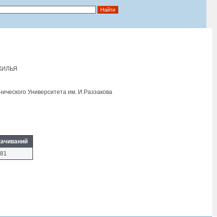
ЖИЛЬЯ
нического Университета им. И.Раззакова
качиваний
81