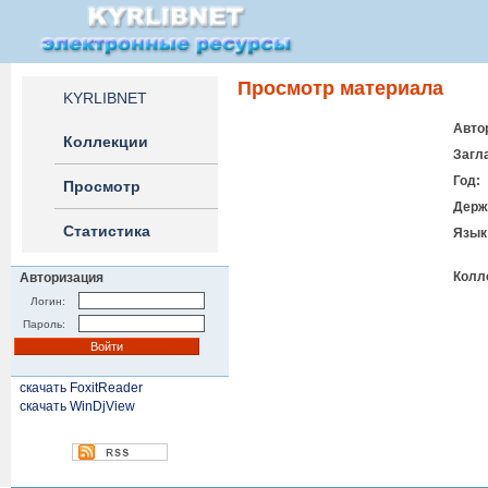
Просмотр материала
KYRLIBNET
Авто
Коллекции
Загл
Год:
Просмотр
Держ
Статистика
Язык
Колл
Авторизация
Логин:
Пароль:
скачать FoxitReader
скачать WinDjView