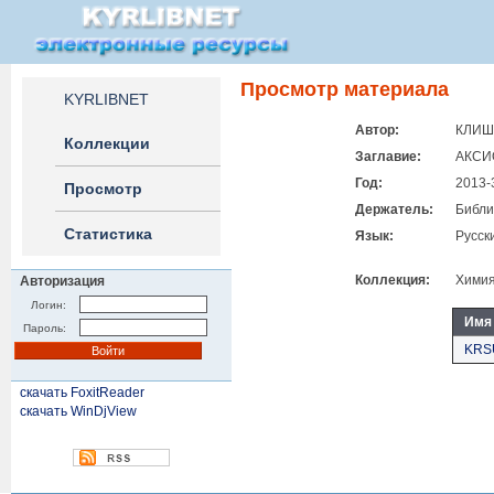
Просмотр материала
KYRLIBNET
Автор:
КЛИШ
Коллекции
Заглавие:
АКСИ
Год:
2013-
Просмотр
Держатель:
Библи
Статистика
Язык:
Русск
Коллекция:
Химия
Авторизация
Логин:
Имя
Пароль:
KRSU
скачать FoxitReader
скачать WinDjView