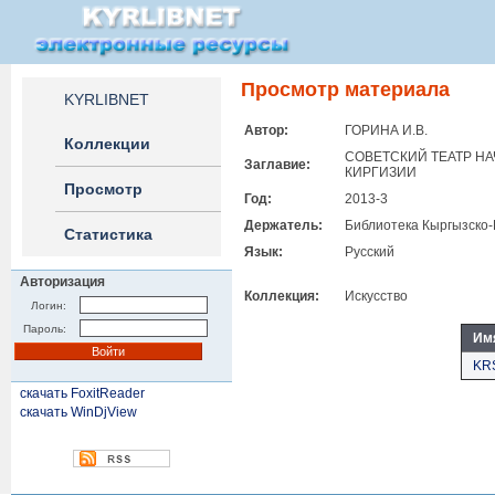
Просмотр материала
KYRLIBNET
Автор:
ГОРИНА И.В.
Коллекции
СОВЕТСКИЙ ТЕАТР НА
Заглавие:
КИРГИЗИИ
Просмотр
Год:
2013-3
Держатель:
Библиотека Кыргызско-
Статистика
Язык:
Русский
Авторизация
Коллекция:
Искусство
Логин:
Пароль:
Им
KRS
скачать FoxitReader
скачать WinDjView