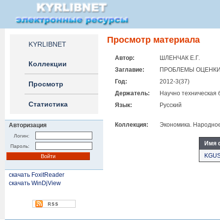
Просмотр материала
KYRLIBNET
Автор:
ШЛЕНЧАК Е.Г.
Коллекции
Заглавие:
ПРОБЛЕМЫ ОЦЕНКИ
Год:
2012-3(37)
Просмотр
Держатель:
Научно техническая 
Статистика
Язык:
Русский
Коллекция:
Экономика. Народное
Авторизация
Логин:
Имя 
Пароль:
KGUS
скачать FoxitReader
скачать WinDjView