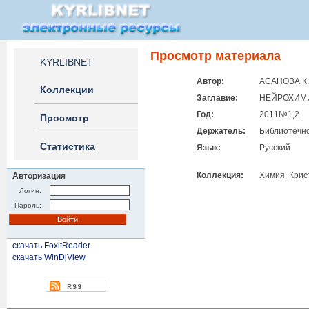
Просмотр материала
KYRLIBNET
Автор:
АСАНОВА К.
Коллекции
Заглавие:
НЕЙРОХИМИ
Год:
2011№1,2
Просмотр
Держатель:
Библиотечно
Статистика
Язык:
Русский
Коллекция:
Химия. Крис
Авторизация
Логин:
Пароль:
скачать FoxitReader
скачать WinDjView