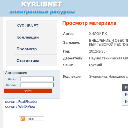
Просмотр материала
KYRLIBNET
Автор:
ХИЛОУ Р.Х.
Коллекции
ВНЕДРЕНИЕ И ОБЕСП
Заглавие:
КЫРГЫЗСКОЙ РЕСПУ
Просмотр
Год:
2012-2(35)
Держатель:
Научно техническая би
Статистика
Язык:
Русский
Авторизация
Коллекция:
Экономика. Народное х
Логин:
Пароль:
И
K
скачать FoxitReader
K
скачать WinDjView