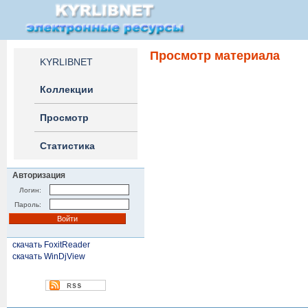
Просмотр материала
KYRLIBNET
Коллекции
Просмотр
Статистика
Авторизация
Логин:
Пароль:
скачать FoxitReader
скачать WinDjView