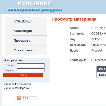
Просмотр материала
KYRLIBNET
Автор:
ПЛОСКИХ 
Коллекции
Заглавие:
ОСОБЕНН
Год:
2012-8
Просмотр
Держатель:
Библиотек
Статистика
Язык:
Русский
Коллекция:
Общественн
Авторизация
Логин:
Имя
Пароль:
KRSU
скачать FoxitReader
скачать WinDjView