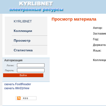
Просмотр материала
KYRLIBNET
Автор:
Коллекции
Заглавие
Год:
Просмотр
Держате
Статистика
Язык:
Коллекци
Авторизация
Логин:
Пароль:
скачать FoxitReader
скачать WinDjView