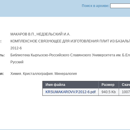
Поиск в архиве:
МАКАРОВ В.П., НЕДЗЕЛЬСКИЙ И.А.
:
КОМПЛЕКСНОЕ СВЯЗУЮЩЕЕ ДЛЯ ИЗГОТОВЛЕНИЯ ПЛИТ ИЗ БАЗАЛЬ
2012-6
ль:
Библиотека Кыргызско-Российского Славянского Университета им. Б.E
Русский
я:
Химия. Кристаллография. Минералогия
Имя файла
Размер
Ска
KRSUMAKAROVV.P.2012-6.pdf
940.5 Kb
1007