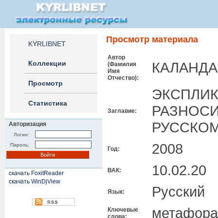
Просмотр материала
KYRLIBNET
Автор
Коллекции
КАЛАНДА
(Фамилия
Имя
Отчество):
Просмотр
ЭКСПЛИК
Статистика
РАЗНОС
Заглавие:
РУССКОМ
Авторизация
Логин:
2008
Пароль:
Год:
10.02.20
ВАК:
скачать FoxitReader
скачать WinDjView
Русский
Язык:
метафора,
Ключевые
слова: