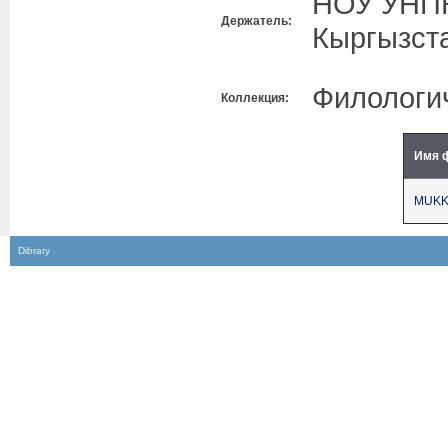
НОУ УНПК
Держатель:
Кыргызст
Филологич
Коллекция:
Имя 
MUKK
Dibrary