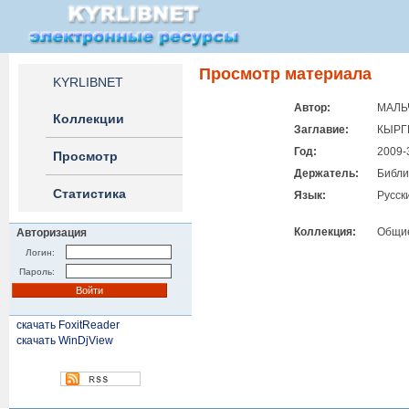
Просмотр материала
KYRLIBNET
Автор:
МАЛЬ
Коллекции
Заглавие:
КЫРГ
Год:
2009-
Просмотр
Держатель:
Библи
Статистика
Язык:
Русск
Коллекция:
Общие
Авторизация
Логин:
Пароль:
скачать FoxitReader
скачать WinDjView