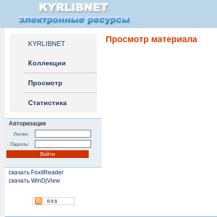
Просмотр материала
KYRLIBNET
Коллекции
Просмотр
Статистика
Авторизация
Логин:
Пароль:
скачать FoxitReader
скачать WinDjView