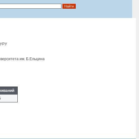
ТУРУ
верситета им. Б.Eльцина
чиваний
5