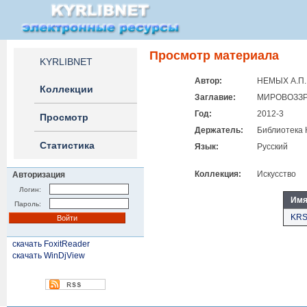
Просмотр материала
KYRLIBNET
Автор:
НЕМЫХ А.П.
Коллекции
Заглавие:
МИРОВОЗЗР
Год:
2012-3
Просмотр
Держатель:
Библиотека 
Статистика
Язык:
Русский
Коллекция:
Искусство
Авторизация
Логин:
Имя
Пароль:
KRS
скачать FoxitReader
скачать WinDjView