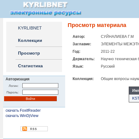
Просмотр материала
KYRLIBNET
Автор:
СУЙНАЛИЕВА Г.М
Коллекции
Заглавие:
ЭЛЕМЕНТЫ МЕЖЭТН
Год:
2011-22
Просмотр
Держатель:
Научно техническая 
Статистика
Язык:
Русский
Коллекция:
Общие вопросы науки
Авторизация
Логин:
Им
Пароль:
KST
скачать FoxitReader
скачать WinDjView