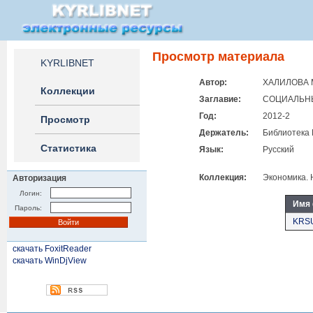
Просмотр материала
KYRLIBNET
Автор:
ХАЛИЛОВА М
Коллекции
Заглавие:
СОЦИАЛЬНЫ
Год:
2012-2
Просмотр
Держатель:
Библиотека 
Статистика
Язык:
Русский
Коллекция:
Экономика. 
Авторизация
Логин:
Имя
Пароль:
KRSU
скачать FoxitReader
скачать WinDjView