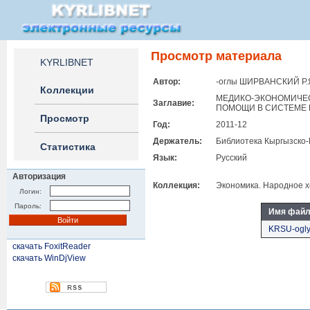
Просмотр материала
KYRLIBNET
Автор:
-оглы ШИРВАНСКИЙ Р.
Коллекции
МЕДИКО-ЭКОНОМИЧЕ
Заглавие:
ПОМОЩИ В СИСТЕМЕ 
Просмотр
Год:
2011-12
Держатель:
Библиотека Кыргызско-
Статистика
Язык:
Русский
Авторизация
Коллекция:
Экономика. Народное х
Логин:
Пароль:
Имя файл
KRSU-ogly
скачать FoxitReader
скачать WinDjView