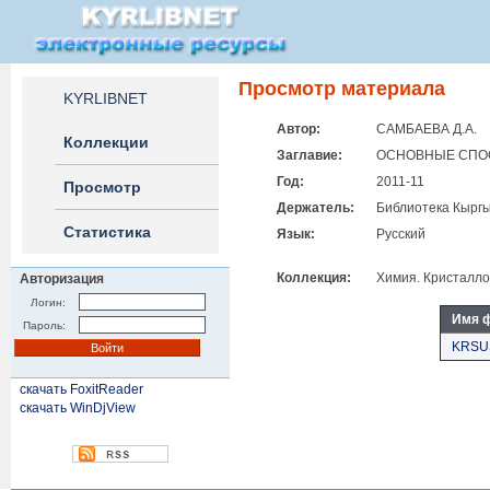
Просмотр материала
KYRLIBNET
Автор:
САМБАЕВА Д.А.
Коллекции
Заглавие:
ОСНОВНЫЕ СПОС
Год:
2011-11
Просмотр
Держатель:
Библиотека Кыргы
Статистика
Язык:
Русский
Коллекция:
Химия. Кристалл
Авторизация
Логин:
Имя 
Пароль:
KRSUS
скачать FoxitReader
скачать WinDjView