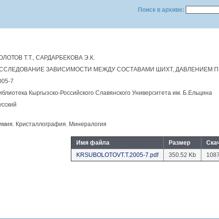
Поиск в архиве:
ОЛОТОВ Т.Т., САРДАРБЕКОВА Э.К.
ССЛЕДОВАНИЕ ЗАВИСИМОСТИ МЕЖДУ СОСТАВАМИ ШИХТ, ДАВЛЕНИЕМ 
005-7
иблиотека Кыргызско-Российского Славянского Университета им. Б.Eльцина
усский
имия. Кристаллография. Минералогия
Имя файла
Размер
Ска
KRSUBOLOTOVT.T.2005-7.pdf
350.52 Kb
108