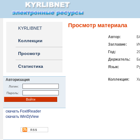
Просмотр материала
KYRLIBNET
Автор:
Б
Коллекции
Заглавие:
И
Год:
2
Просмотр
Держатель:
Б
Статистика
Язык:
Р
Коллекция:
Х
Авторизация
Логин:
Пароль:
скачать FoxitReader
скачать WinDjView