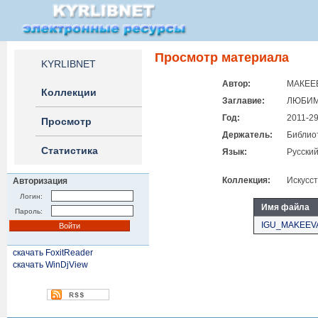
Просмотр материала
KYRLIBNET
Автор:
МАКЕЕВ
Коллекции
Заглавие:
ЛЮБИМ
Год:
2011-2
Просмотр
Держатель:
Библиот
Статистика
Язык:
Русски
Коллекция:
Искусс
Авторизация
Логин:
Имя файла
Пароль:
IGU_MAKEEVA
скачать FoxitReader
скачать WinDjView