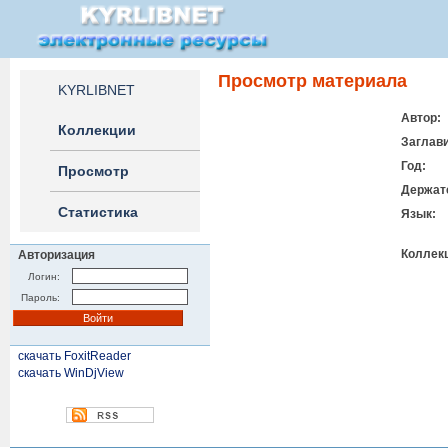
Просмотр материала
KYRLIBNET
Автор:
Коллекции
Заглави
Год:
Просмотр
Держат
Статистика
Язык:
Коллек
Авторизация
Логин:
Пароль:
скачать FoxitReader
скачать WinDjView