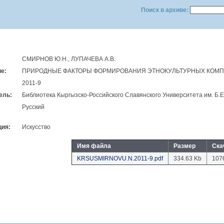
Поиск в архиве:
СМИРНОВ Ю.Н., ЛУПАЧЕВА А.В.
е:
ПРИРОДНЫЕ ФАКТОРЫ ФОРМИРОВАНИЯ ЭТНОКУЛЬТУРНЫХ КОМП
2011-9
ель:
Библиотека Кыргызско-Российского Славянского Университета им. Б.
Русский
ция:
Искусство
Имя файла
Размер
Ска
KRSUSMIRNOVU.N.2011-9.pdf
334.63 Kb
107