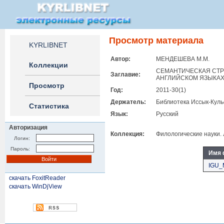
Просмотр материала
KYRLIBNET
Автор:
МЕНДЕШЕВА М.М.
Коллекции
СЕМАНТИЧЕСКАЯ СТРУ
Заглавие:
АНГЛИЙСКОМ ЯЗЫКА
Просмотр
Год:
2011-30(1)
Держатель:
Библиотека Иссык-Куль
Статистика
Язык:
Русский
Авторизация
Коллекция:
Филологические науки.
Логин:
Пароль:
Имя 
IGU_
скачать FoxitReader
скачать WinDjView