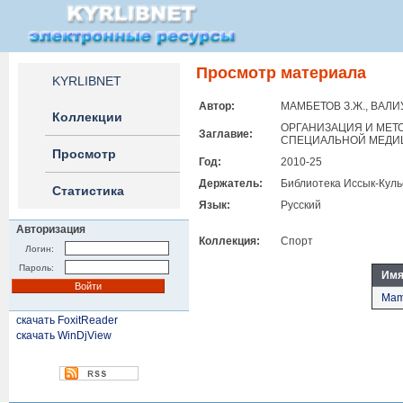
Просмотр материала
KYRLIBNET
Автор:
МАМБЕТОВ З.Ж., ВАЛИ
Коллекции
ОРГАНИЗАЦИЯ И МЕТ
Заглавие:
СПЕЦИАЛЬНОЙ МЕДИЦ
Просмотр
Год:
2010-25
Держатель:
Библиотека Иссык-Куль
Статистика
Язык:
Русский
Авторизация
Коллекция:
Спорт
Логин:
Пароль:
Имя
Mamb
скачать FoxitReader
скачать WinDjView