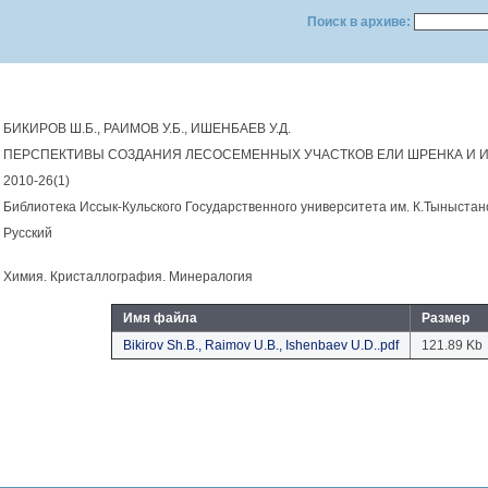
Поиск в архиве:
БИКИРОВ Ш.Б., РАИМОВ У.Б., ИШЕНБАЕВ У.Д.
ПЕРСПЕКТИВЫ СОЗДАНИЯ ЛЕСОСЕМЕННЫХ УЧАСТКОВ ЕЛИ ШРЕНКА И И
2010-26(1)
Библиотека Иссык-Кульского Государственного университета им. К.Тыныстан
Русский
Химия. Кристаллография. Минералогия
Имя файла
Размер
Bikirov Sh.B., Raimov U.B., Ishenbaev U.D..pdf
121.89 Kb