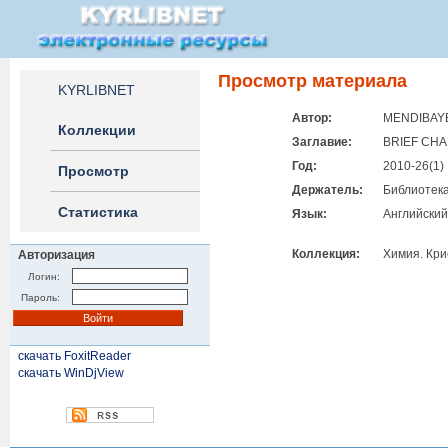
Просмотр материала
KYRLIBNET
Автор:
MENDIBAYE
Коллекции
Заглавие:
ВRIEF CHA
Год:
2010-26(1)
Просмотр
Держатель:
Библиотека
Статистика
Язык:
Английский
Коллекция:
Химия. Кр
Авторизация
Логин:
Пароль:
скачать FoxitReader
скачать WinDjView