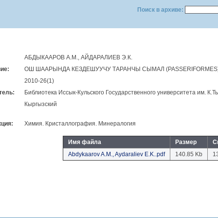
Поиск в архиве:
АБДЫКААРОВ А.М., АЙДАРАЛИЕВ Э.К.
ие:
ОШ ШААРЫНДА КЕЗДЕШУУЧУ ТАРАНЧЫ СЫМАЛ (PASSERIFORMES
2010-26(1)
тель:
Библиотека Иссык-Кульского Государственного университета им. К.
Кыргызский
ция:
Химия. Кристаллография. Минералогия
Имя файла
Размер
С
Abdykaarov A.M., Aydaraliev E.K..pdf
140.85 Kb
1