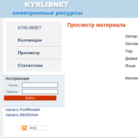
Просмотр материала
KYRLIBNET
Автор:
Коллекции
Заглав
Год:
Просмотр
Держа
Статистика
Язык:
Коллек
Авторизация
Логин:
Пароль:
скачать FoxitReader
скачать WinDjView