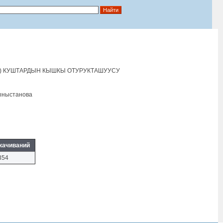
) КУШТАРДЫН КЫШКЫ ОТУРУКТАШУУСУ
Тыныстанова
качиваний
354