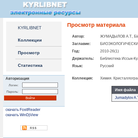
Просмотр материала
KYRLIBNET
Автор:
ЖУМАДЫЛОВ А.Т., БИ
Коллекции
Заглавие:
БИОЭКОЛОГИЧЕСКИ
Год:
2010-26(1)
Просмотр
Держатель:
Библиотека Иссык-Ку
Статистика
Язык:
Русский
Коллекция:
Химия. Кристаллогр
Авторизация
Логин:
Имя файла
Пароль:
Jumadylov A.T
скачать FoxitReader
скачать WinDjView