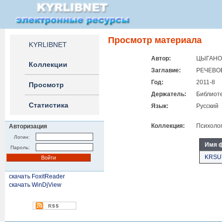
Просмотр материала
KYRLIBNET
Автор:
ЦЫГАНО
Коллекции
Заглавие:
РЕЧЕВО
Год:
2011-8
Просмотр
Держатель:
Библиоте
Статистика
Язык:
Русский
Коллекция:
Психоло
Авторизация
Логин:
Имя 
Пароль:
KRSUT
скачать FoxitReader
скачать WinDjView