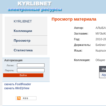
Просмотр материала
KYRLIBNET
Автор:
АЛЫБАЕ
Коллекции
Заглавие:
МУЗЫК
Год:
2010-2
Просмотр
Держатель:
Библиот
Статистика
Язык:
Кыргыз
Коллекция:
Общие 
Авторизация
Логин:
Им
Пароль:
Aly
скачать FoxitReader
скачать WinDjView