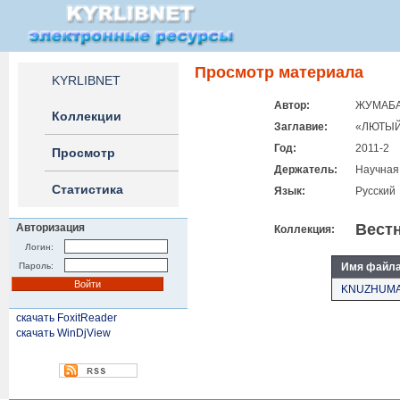
Просмотр материала
KYRLIBNET
Автор:
ЖУМАБА
Коллекции
Заглавие:
«ЛЮТЫЙ
Год:
2011-2
Просмотр
Держатель:
Научная
Статистика
Язык:
Русский
Вест
Авторизация
Коллекция:
Логин:
Пароль:
Имя файл
KNUZHUMAB
скачать FoxitReader
скачать WinDjView