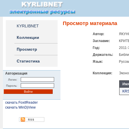
Просмотр материала
KYRLIBNET
Автор:
ЯКУНИ
Коллекции
Заглавие:
КРИТ
Год:
2011-
Просмотр
Держатель:
Библи
Статистика
Язык:
Русск
Коллекция:
Эконо
Авторизация
Логин:
Имя
Пароль:
KRS
скачать FoxitReader
скачать WinDjView