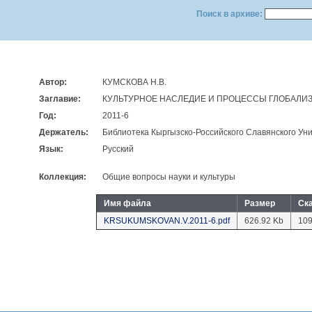
Поиск в архиве:
Автор:
КУМСКОВА Н.В.
Заглавие:
КУЛЬТУРНОЕ НАСЛЕДИЕ И ПРОЦЕССЫ ГЛОБАЛИ
Год:
2011-6
Держатель:
Библиотека Кыргызско-Российского Славянского Уни
Язык:
Русский
Коллекция:
Общие вопросы науки и культуры
Имя файла
Размер
Ск
KRSUKUMSKOVAN.V.2011-6.pdf
626.92 Kb
10