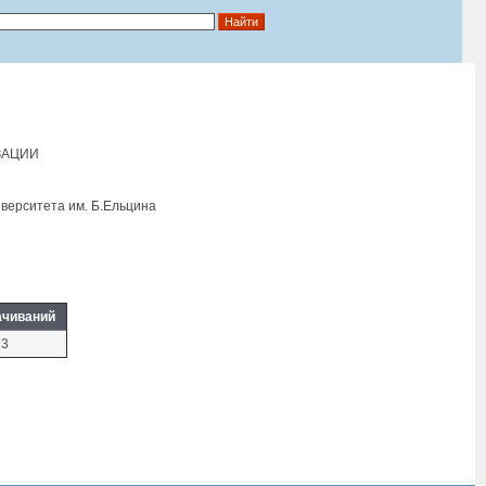
ЗАЦИИ
верситета им. Б.Eльцина
ачиваний
93