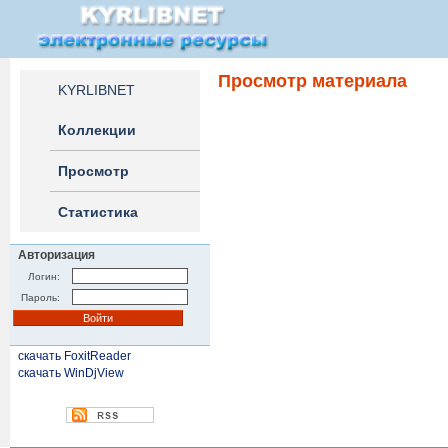
Просмотр материала
KYRLIBNET
Коллекции
Просмотр
Статистика
Авторизация
Логин:
Пароль:
скачать FoxitReader
скачать WinDjView